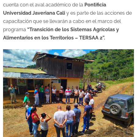
cuenta con el aval académico de la
Pontificia
Universidad Javeriana Cali
y es parte de las acciones de
capacitación que se llevarán a cabo en el marco del
programa
“
Transición de los Sistemas Agrícolas y
Alimentarios en los Territorios – TERSAA 2”.