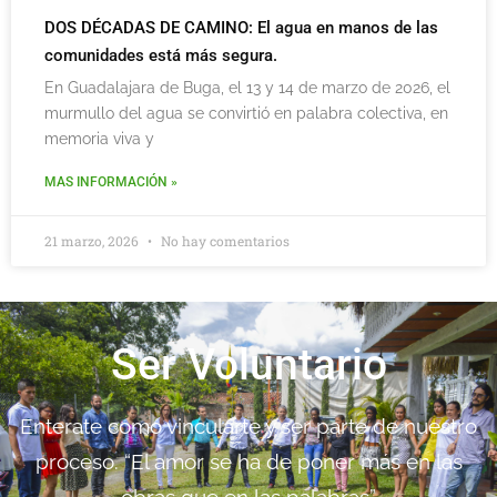
DOS DÉCADAS DE CAMINO: El agua en manos de las
comunidades está más segura.
En Guadalajara de Buga, el 13 y 14 de marzo de 2026, el
murmullo del agua se convirtió en palabra colectiva, en
memoria viva y
MAS INFORMACIÓN »
21 marzo, 2026
No hay comentarios
Ser Voluntario
Enterate como vincularte y ser parte de nuestro
proceso. “El amor se ha de poner más en las