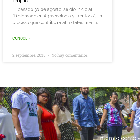
Trujillo
El pasado 30 de agosto, se dio inicio al
“Diplomado en Agroecología y Territorio”, un
proceso que contribuirá al fortalecimiento
CONOCE »
2 septiembre, 2025
No hay comentarios
Enterate como vi