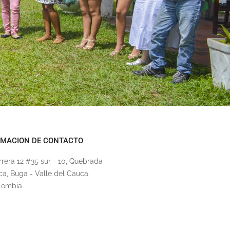
RMACION DE CONTACTO
rrera 12 #35 sur - 10, Quebrada
ca, Buga - Valle del Cauca.
lombia
62809902
ndacionimca@imca.org.co