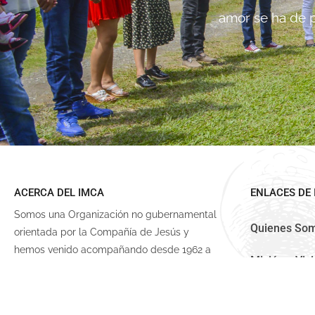
amor se ha de p
ACERCA DEL IMCA
ENLACES DE 
Somos una Organización no gubernamental
Quienes So
orientada por la Compañía de Jesús y
hemos venido acompañando desde 1962 a
Misión y Vis
las comunidades campesinas más
necesitadas del centro del Valle del Cauca,
Noticias
Colombia.