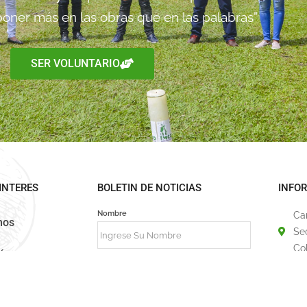
oner más en las obras que en las palabras”
SER VOLUNTARIO
INTERES
BOLETIN DE NOTICIAS
INFO
Nombre
Ca
mos
Se
Co
ión
Correo
31
fu