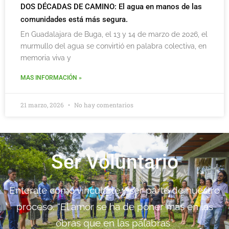
DOS DÉCADAS DE CAMINO: El agua en manos de las
comunidades está más segura.
En Guadalajara de Buga, el 13 y 14 de marzo de 2026, el
murmullo del agua se convirtió en palabra colectiva, en
memoria viva y
MAS INFORMACIÓN »
21 marzo, 2026
No hay comentarios
Ser Voluntario
Enterate como vincularte y ser parte de nuestro
proceso. “El amor se ha de poner más en las
obras que en las palabras”