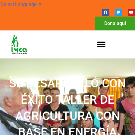
Select Language
▼
Dona aquí
SE DESARROLLÓ CON
ÉXITO TALLER DE
AGRICULTURA CON
BASE EN ENERGÍA