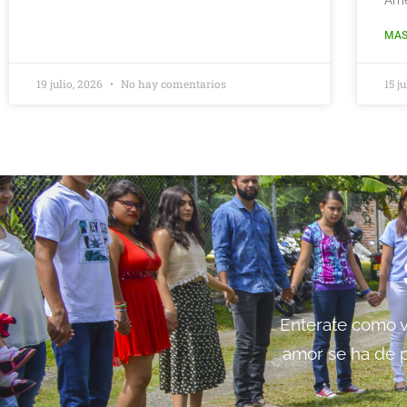
Amé
MAS
19 julio, 2026
No hay comentarios
15 j
Enterate como vi
amor se ha de p