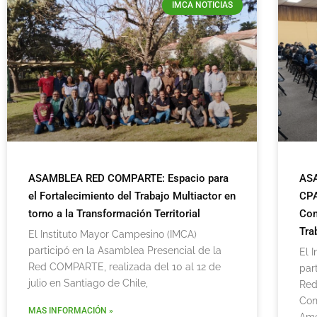
IMCA NOTICIAS
ASAMBLEA RED COMPARTE: Espacio para
AS
el Fortalecimiento del Trabajo Multiactor en
CPA
torno a la Transformación Territorial
Com
Tra
El Instituto Mayor Campesino (IMCA)
participó en la Asamblea Presencial de la
El 
Red COMPARTE, realizada del 10 al 12 de
par
julio en Santiago de Chile,
Red
Con
MAS INFORMACIÓN »