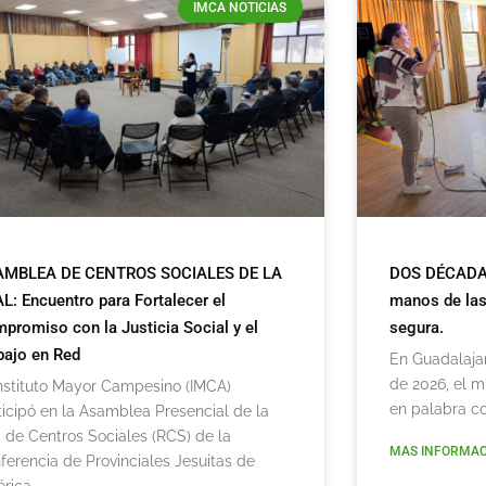
IMCA NOTICIAS
AMBLEA DE CENTROS SOCIALES DE LA
DOS DÉCADAS
L: Encuentro para Fortalecer el
manos de la
promiso con la Justicia Social y el
segura.
bajo en Red
En Guadalajar
de 2026, el m
Instituto Mayor Campesino (IMCA)
en palabra co
ticipó en la Asamblea Presencial de la
 de Centros Sociales (RCS) de la
MAS INFORMAC
ferencia de Provinciales Jesuitas de