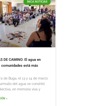
IMCA NOTICIAS
 DE CAMINO: El agua en
s comunidades está más
a de Buga, el 13 y 14 de marzo
urmullo del agua se convirtió
lectiva, en memoria viva y
IÓN »