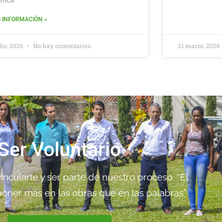
rica
 INFORMACIÓN »
ulio, 2026
No hay comentarios
21 marzo, 2026
Ser Voluntario
ncularte y ser parte de nuestro proceso. “El
oner más en las obras que en las palabras”