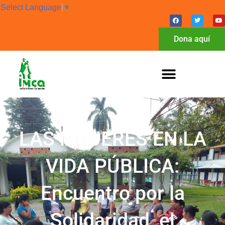
Select Language
▼
Dona aquí
LAS MUJERES EN LA
VIDA PÚBLICA:
Encuentro por la
Solidaridad, el