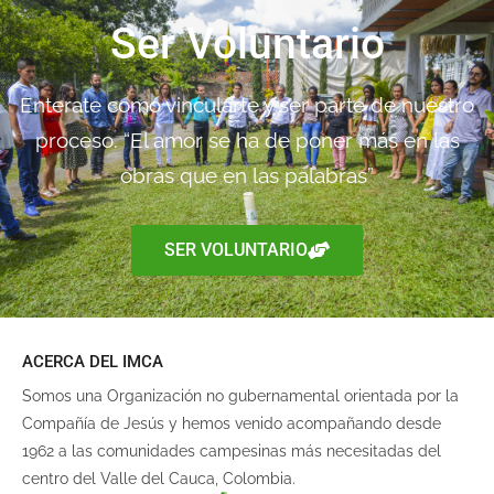
Ser Voluntario
Enterate como vincularte y ser parte de nuestro
proceso. “El amor se ha de poner más en las
obras que en las palabras”
SER VOLUNTARIO
ACERCA DEL IMCA
Somos una Organización no gubernamental orientada por la
Compañía de Jesús y hemos venido acompañando desde
1962 a las comunidades campesinas más necesitadas del
centro del Valle del Cauca, Colombia.