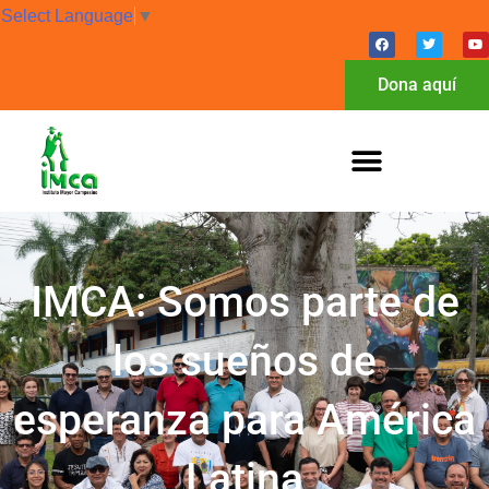
Select Language
▼
Dona aquí
IMCA: Somos parte de
los sueños de
esperanza para América
Latina