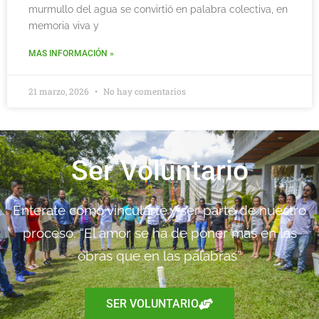
murmullo del agua se convirtió en palabra colectiva, en
memoria viva y
MAS INFORMACIÓN »
21 marzo, 2026
No hay comentarios
Ser Voluntario
Enterate como vincularte y ser parte de nuestro
proceso. “El amor se ha de poner más en las
obras que en las palabras”
SER VOLUNTARIO