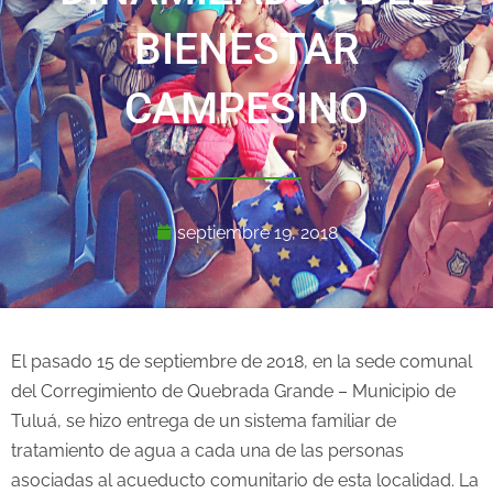
BIENESTAR
CAMPESINO
septiembre 19, 2018
El pasado 15 de septiembre de 2018, en la sede comunal
del Corregimiento de Quebrada Grande – Municipio de
Tuluá, se hizo entrega de un sistema familiar de
tratamiento de agua a cada una de las personas
asociadas al acueducto comunitario de esta localidad. La