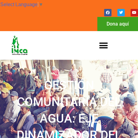
Select Language
▼
Dona aquí
GESTIÓN
COMUNITARIA DEL
AGUA: EJE
DINAMIZADOR DEL