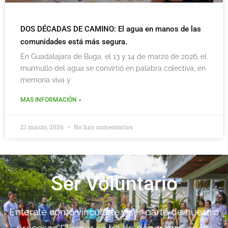
DOS DÉCADAS DE CAMINO: El agua en manos de las
comunidades está más segura.
En Guadalajara de Buga, el 13 y 14 de marzo de 2026, el
murmullo del agua se convirtió en palabra colectiva, en
memoria viva y
MAS INFORMACIÓN »
21 marzo, 2026
No hay comentarios
Ser Voluntario
Enterate como vincularte y ser parte de nuestro