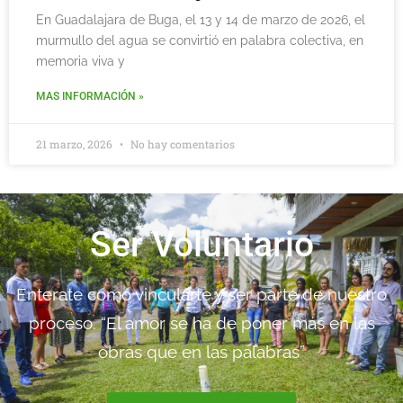
En Guadalajara de Buga, el 13 y 14 de marzo de 2026, el
murmullo del agua se convirtió en palabra colectiva, en
memoria viva y
MAS INFORMACIÓN »
21 marzo, 2026
No hay comentarios
Ser Voluntario
Enterate como vincularte y ser parte de nuestro
proceso. “El amor se ha de poner más en las
obras que en las palabras”