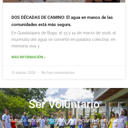
DOS DÉCADAS DE CAMINO: El agua en manos de las
comunidades está más segura.
En Guadalajara de Buga, el 13 y 14 de marzo de 2026, el
murmullo del agua se convirtió en palabra colectiva, en
memoria viva y
MAS INFORMACIÓN »
21 marzo, 2026
No hay comentarios
Ser Voluntario
Enterate como vincularte y ser parte de nuestro