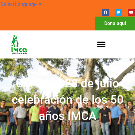
Select Language
▼
Dona aquí
Del 25 al 28 de julio
celebración de los 50
años IMCA