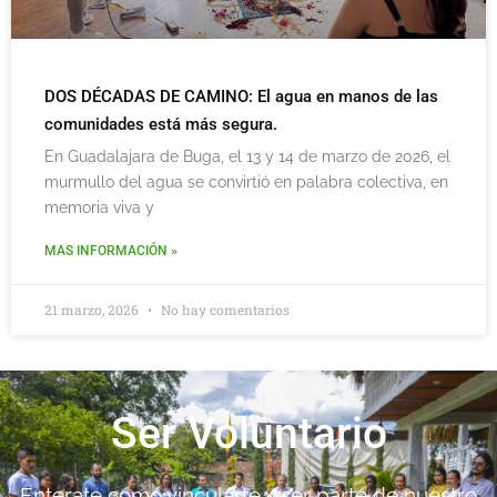
DOS DÉCADAS DE CAMINO: El agua en manos de las
comunidades está más segura.
En Guadalajara de Buga, el 13 y 14 de marzo de 2026, el
murmullo del agua se convirtió en palabra colectiva, en
memoria viva y
MAS INFORMACIÓN »
21 marzo, 2026
No hay comentarios
Ser Voluntario
Enterate como vincularte y ser parte de nuestro