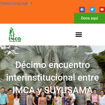
Select Language
▼
Dona aquí
Décimo encuentro
interinstitucional entre
IMCA y SUYUSAMA