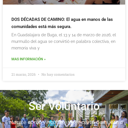
DOS DÉCADAS DE CAMINO: El agua en manos de las
comunidades está más segura.
En Guadalajara de Buga, el 13 y 14 de marzo de 2026, el
murmullo del agua se convirtió en palabra colectiva, en
memoria viva y
MAS INFORMACIÓN »
21 marzo, 2026
No hay comentarios
Ser Voluntario
Enterate como vincularte y ser parte de nuestro