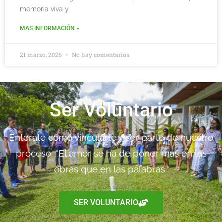
memoria viva y
MAS INFORMACIÓN »
21 marzo, 2026
No hay comentarios
Ser Voluntario
Enterate como vincularte y ser parte de nuestro
proceso. “El amor se ha de poner más en las
obras que en las palabras”
SER VOLUNTARIO