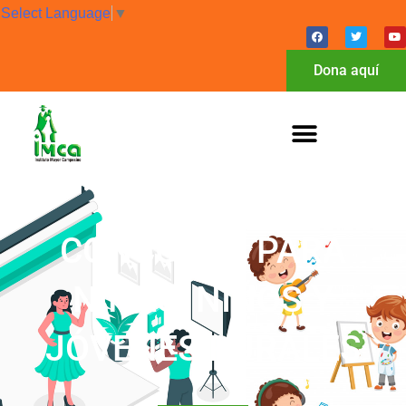
Select Language
▼
Dona aquí
CONCURSO PARA
NIÑAS, NIÑOS Y
JÓVENES RURALES