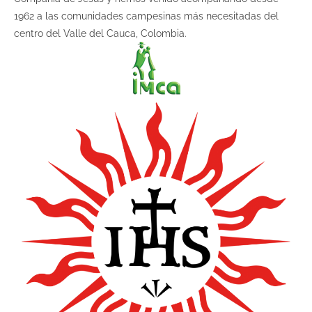
1962 a las comunidades campesinas más necesitadas del
centro del Valle del Cauca, Colombia.