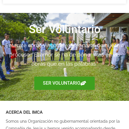
Ser Voluntario
Enterate como vincularte y ser parte de nuestro
proceso. “El amor se ha de poner más en las
obras que en las palabras”
SER VOLUNTARIO
ACERCA DEL IMCA
Somos una Organización no gubernamental orientada por la
Compañía de Jesús y hemos venido acompañando desde