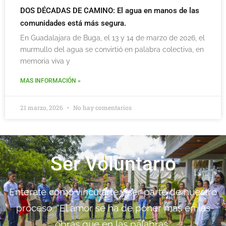
DOS DÉCADAS DE CAMINO: El agua en manos de las
comunidades está más segura.
En Guadalajara de Buga, el 13 y 14 de marzo de 2026, el
murmullo del agua se convirtió en palabra colectiva, en
memoria viva y
MAS INFORMACIÓN »
21 marzo, 2026
No hay comentarios
Ser Voluntario
Enterate como vincularte y ser parte de nuestro
proceso. “El amor se ha de poner más en las
obras que en las palabras”