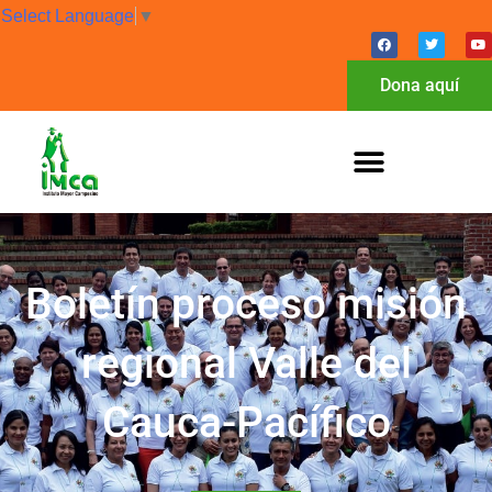
Select Language
▼
Dona aquí
Boletín proceso misión
regional Valle del
Cauca-Pacífico