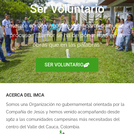
Ser Voluntario
Enterate como vincularte y ser parte de nuestro
proceso. “El amor se ha de poner más en las
obras que en las palabras”
SER VOLUNTARIO
ACERCA DEL IMCA
Somos una Organización no gubernamental orientada por la
Compañía de Jesús y hemos venido acompañando desde
1962 a las comunidades campesinas más necesitadas del
centro del Valle del Cauca, Colombia.