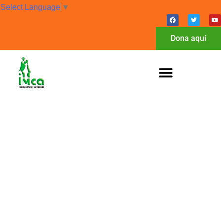
Select Language
▼
Dona aquí
BOLETÍN JUNIO
PROCESO MISIÓN
REGIONAL VALLE DEL
CAUCA-PACÍFICO