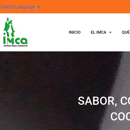
Select Language
▼
INICIO
EL IMCA
QUÉ
SABOR, C
CO