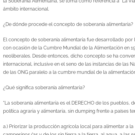
la Soberanía Alimentaria, se toma como referencia a “La 
ámbito internacional.
¿De dónde procede el concepto de soberanía alimentaria?
El concepto de soberanía alimentaria fue desarrollado por 
con ocasión de la Cumbre Mundial de la Alimentación en 1996
neoliberales. Desde entonces, dicho concepto se ha conve
internacional, inclusive en el seno de las instancias de las 
de las ONG paralelo a la cumbre mundial de la alimentación
¿Qué significa soberanía alimentaria?
“La soberanía alimentaria es el DERECHO de los pueblos, de
política agraria y alimentaria, sin dumping frente a países te
a.) Priorizar la producción agrícola local para alimentar a l
campesinos/as y de los sin tierra a la tierra, al agua, a las s