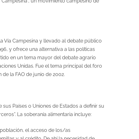
Vía Campesina”, un movimiento campesino de
la Vía Campesina y llevado al debate público
, y ofrece una alternativa a las políticas
rtido en un tema mayor del debate agrario
Naciones Unidas. Fue el tema principal del foro
 de la FAO de junio de 2002.
 sus Países o Uniones de Estados a definir su
rceros”. La soberanía alimentaria incluye:
a población, el acceso de los/as
emillas y al crédito. De ahí la necesidad de