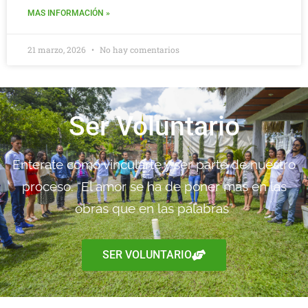
MAS INFORMACIÓN »
21 marzo, 2026
No hay comentarios
Ser Voluntario
Enterate como vincularte y ser parte de nuestro
proceso. “El amor se ha de poner más en las
obras que en las palabras”
SER VOLUNTARIO