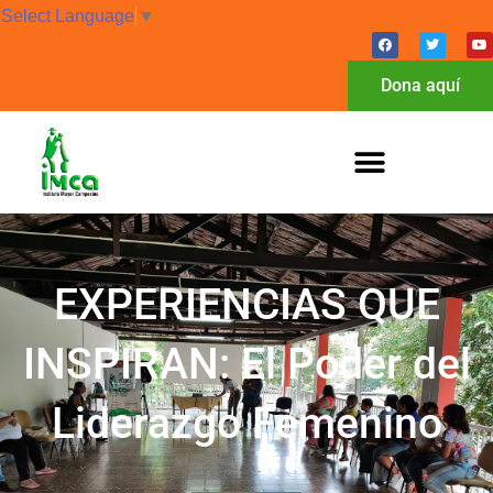
Select Language
▼
Dona aquí
EXPERIENCIAS QUE
INSPIRAN: El Poder del
Liderazgo Femenino