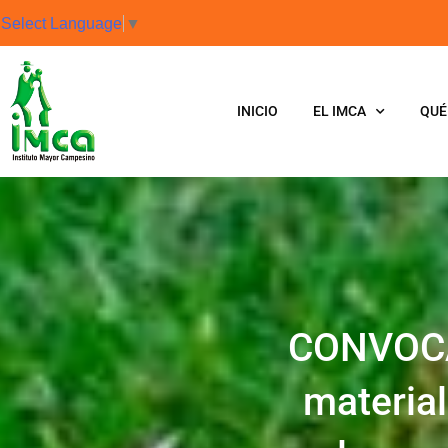
Select Language
▼
INICIO
EL IMCA
QUÉ
CONVOCA
material