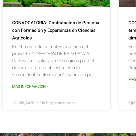
CONVOCATORIA: Contratación de Persona
CON
con Formación y Experiencia en Ciencias
arm
Agrícolas
alm
En el marco de la implementación del
En 
proyecto “COSECHAS DE ESPERANZA:
pro
Cadenas de valor agroecológicas para el
Cam
desarrollo territorial sostenible del
Pro
suroccidente colombiano”, financiado por
MAS
MAS INFORMACIÓN »
17 julio, 2026
No hay comentarios
5 ju