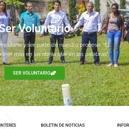
Ser Voluntario
ncularte y ser parte de nuestro proceso. “El
oner más en las obras que en las palabras”
SER VOLUNTARIO
INTERES
BOLETIN DE NOTICIAS
INFO