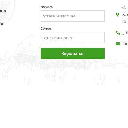
Nombre
Ca
mos
Se
Co
ión
Correo
31
fu
Registrarse