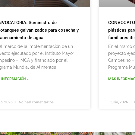
VOCATORIA: Suministro de
CONVOCATORIA
otanques galvanizados para cosecha y
plásticas par
acenamiento de agua
familiares it
el marco de la implementación de un
En el marco 
yecto ejecutado por el Instituto Mayor
proyecto ejec
pesino – IMCA y financiado por el
Campesino – 
grama Mundial de Alimentos
Programa Mun
 INFORMACIÓN »
MAS INFORMAC
lio, 2026
No hay comentarios
1 julio, 2026