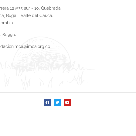
rrera 12 #35 sur - 10, Quebrada
ca, Buga - Valle del Cauca.
lombia
62809902
ndacionimca@imca.org.co