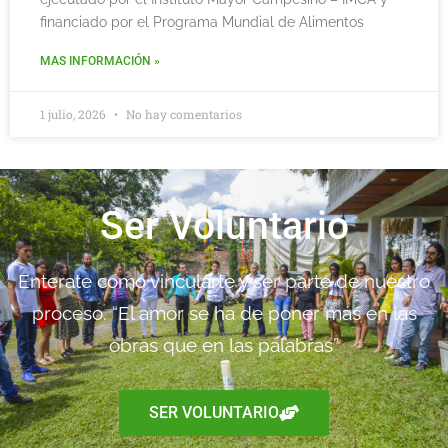
financiado por el Programa Mundial de Alimentos
MAS INFORMACIÓN »
1 julio, 2026
No hay comentarios
Ser Voluntario
Enterate como vincularte y ser parte de nuestro
proceso. “El amor se ha de poner más en las
obras que en las palabras”
SER VOLUNTARIO