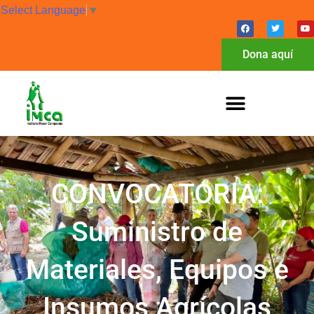
Select Language
▼
Dona aquí
CONVOCATORIA:
Suministro de
Materiales, Equipos e
Insumos Agrícolas