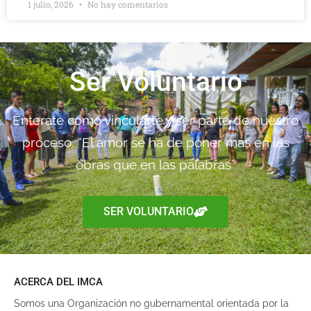
1 julio, 2026
No hay comentarios
Ser Voluntario
Enterate como vincularte y ser parte de nuestro
proceso. “El amor se ha de poner más en las
obras que en las palabras”
SER VOLUNTARIO
ACERCA DEL IMCA
Somos una Organización no gubernamental orientada por la