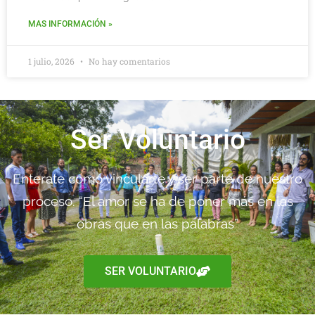
MAS INFORMACIÓN »
1 julio, 2026
No hay comentarios
Ser Voluntario
Enterate como vincularte y ser parte de nuestro
proceso. “El amor se ha de poner más en las
obras que en las palabras”
SER VOLUNTARIO