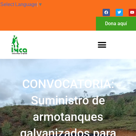
Select Language
▼
Dona aquí
CONVOCATORIA:
Suministro de
armotanques
galvanizados para