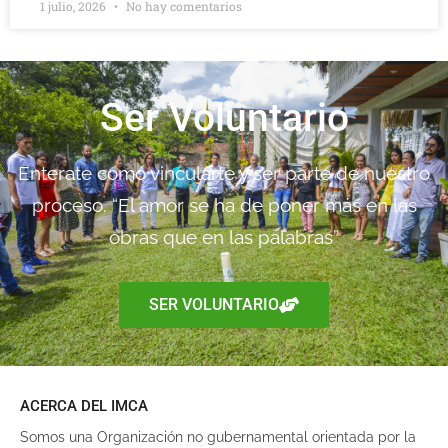
1 julio, 2026
No hay comentarios
Ser Voluntario
Enterate como vincularte y ser parte de nuestro
proceso. “El amor se ha de poner más en las
obras que en las palabras”
SER VOLUNTARIO
ACERCA DEL IMCA
Somos una Organización no gubernamental orientada por la