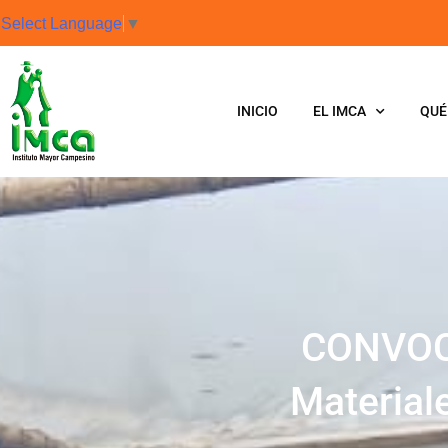
Select Language
▼
INICIO
EL IMCA
QUÉ
CONVOCA
Material