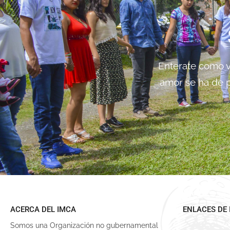
Enterate como vi
amor se ha de p
ACERCA DEL IMCA
ENLACES DE 
Somos una Organización no gubernamental