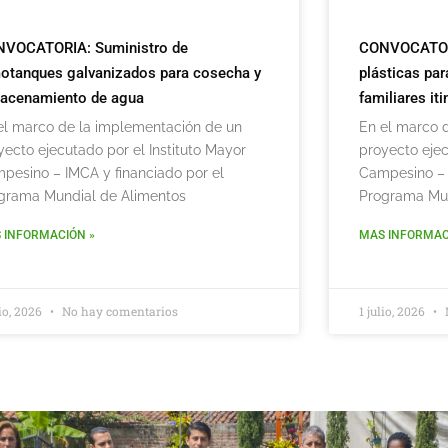
VOCATORIA: Suministro de
CONVOCATORIA
otanques galvanizados para cosecha y
plásticas par
acenamiento de agua
familiares it
el marco de la implementación de un
En el marco 
yecto ejecutado por el Instituto Mayor
proyecto ejec
pesino – IMCA y financiado por el
Campesino – 
grama Mundial de Alimentos
Programa Mun
 INFORMACIÓN »
MAS INFORMAC
lio, 2026
No hay comentarios
1 julio, 2026