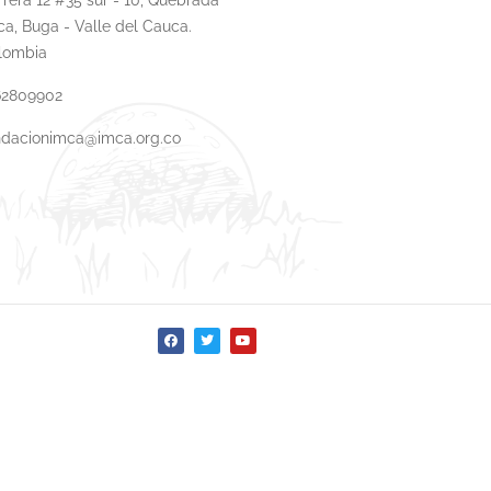
ca, Buga - Valle del Cauca.
lombia
62809902
ndacionimca@imca.org.co