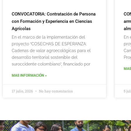
CONVOCATORIA: Contratación de Persona
CON
con Formación y Experiencia en Ciencias
arm
Agrícolas
alm
En el marco de la implementación del
En 
proyecto “COSECHAS DE ESPERANZA:
pro
Cadenas de valor agroecológicas para el
Cam
desarrollo territorial sostenible del
Pro
suroccidente colombiano”, financiado por
MAS
MAS INFORMACIÓN »
17 julio, 2026
No hay comentarios
5 ju