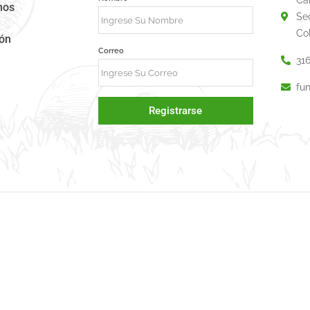
mos
Se
Co
ión
Correo
31
fu
Registrarse