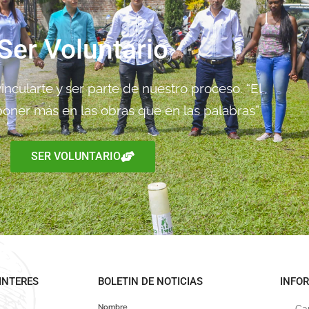
Ser Voluntario
ncularte y ser parte de nuestro proceso. “El
oner más en las obras que en las palabras”
SER VOLUNTARIO
INTERES
BOLETIN DE NOTICIAS
INFO
Nombre
Ca