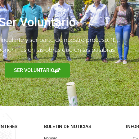
Ser Voluntario
ncularte y ser parte de nuestro proceso. “El
oner más en las obras que en las palabras”
SER VOLUNTARIO
INTERES
BOLETIN DE NOTICIAS
INFO
Nombre
Ca