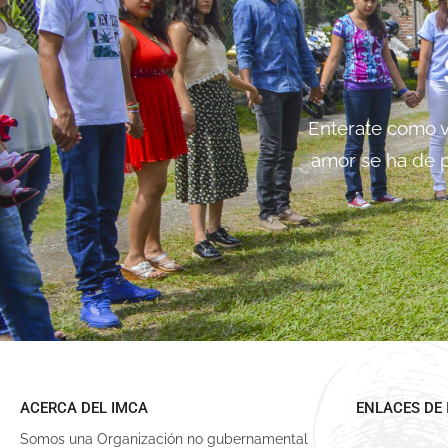
Enterate como vi
amor se ha de p
ACERCA DEL IMCA
ENLACES DE 
Somos una Organización no gubernamental