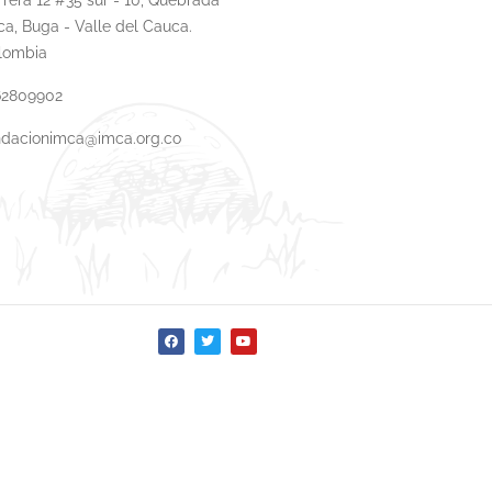
ca, Buga - Valle del Cauca.
lombia
62809902
ndacionimca@imca.org.co