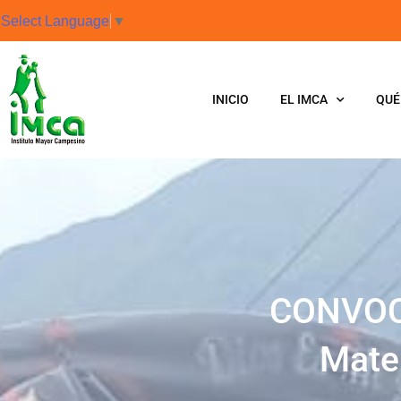
Select Language
▼
INICIO
EL IMCA
QUÉ
CONVOCA
Mater