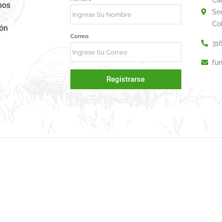
mos
Se
Co
ión
Correo
31
fu
Registrarse