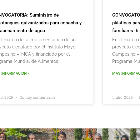
VOCATORIA: Suministro de
CONVOCATORIA
otanques galvanizados para cosecha y
plásticas par
acenamiento de agua
familiares it
el marco de la implementación de un
En el marco 
yecto ejecutado por el Instituto Mayor
proyecto ejec
pesino – IMCA y financiado por el
Campesino – 
grama Mundial de Alimentos
Programa Mun
 INFORMACIÓN »
MAS INFORMAC
lio, 2026
No hay comentarios
1 julio, 2026