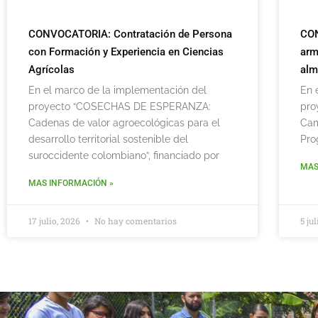
CONVOCATORIA: Contratación de Persona
CON
con Formación y Experiencia en Ciencias
arm
Agrícolas
alm
En el marco de la implementación del
En 
proyecto “COSECHAS DE ESPERANZA:
pro
Cadenas de valor agroecológicas para el
Cam
desarrollo territorial sostenible del
Pro
suroccidente colombiano”, financiado por
MAS
MAS INFORMACIÓN »
17 julio, 2026
No hay comentarios
5 ju