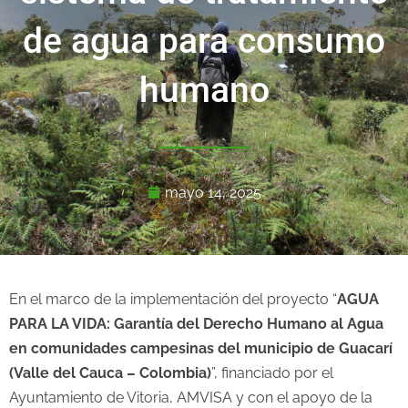
de agua para consumo
humano
mayo 14, 2025
En el marco de la implementación del proyecto “
AGUA
PARA LA VIDA: Garantía del Derecho Humano al Agua
en comunidades campesinas del municipio de Guacarí
(Valle del Cauca – Colombia)
”, financiado por el
Ayuntamiento de Vitoria, AMVISA y con el apoyo de la