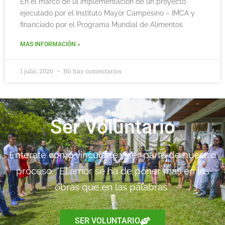
En el marco de la implementación de un proyecto
ejecutado por el Instituto Mayor Campesino – IMCA y
financiado por el Programa Mundial de Alimentos
MAS INFORMACIÓN »
1 julio, 2026
No hay comentarios
Ser Voluntario
Enterate como vincularte y ser parte de nuestro
proceso. “El amor se ha de poner más en las
obras que en las palabras”
SER VOLUNTARIO