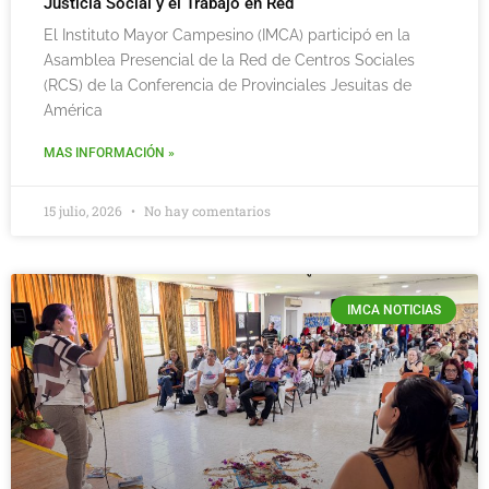
Justicia Social y el Trabajo en Red
El Instituto Mayor Campesino (IMCA) participó en la
Asamblea Presencial de la Red de Centros Sociales
(RCS) de la Conferencia de Provinciales Jesuitas de
América
MAS INFORMACIÓN »
15 julio, 2026
No hay comentarios
IMCA NOTICIAS