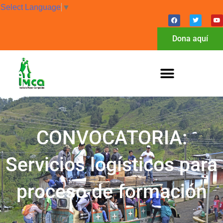
Select Language
▼
Dona aquí
CONVOCATORIA:
Servicios logísticos para
proceso de formación