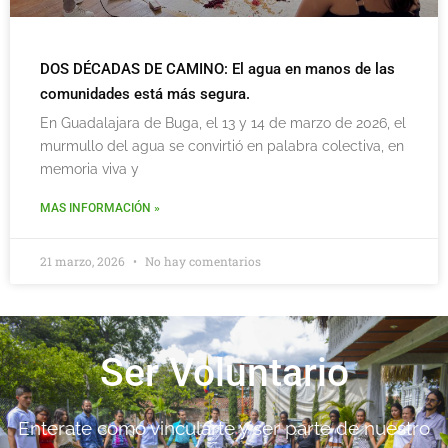
DOS DÉCADAS DE CAMINO: El agua en manos de las
comunidades está más segura.
En Guadalajara de Buga, el 13 y 14 de marzo de 2026, el
murmullo del agua se convirtió en palabra colectiva, en
memoria viva y
MAS INFORMACIÓN »
21 marzo, 2026
No hay comentarios
Ser Voluntario
Enterate como vincularte y ser parte de nuestro