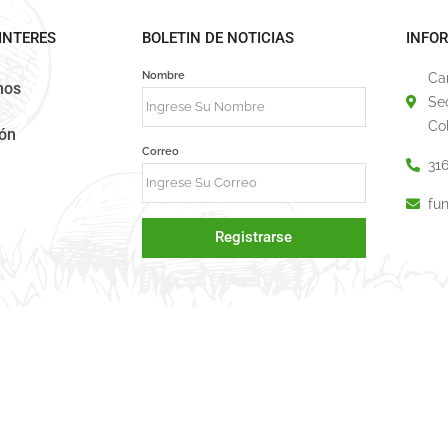
INTERES
BOLETIN DE NOTICIAS
INFO
Nombre
Ca
mos
Se
Co
ión
Correo
31
fu
Registrarse