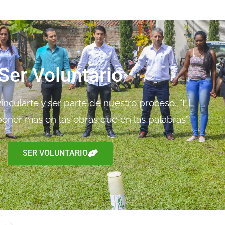
Ser Voluntario
ncularte y ser parte de nuestro proceso. “El
oner más en las obras que en las palabras”
SER VOLUNTARIO