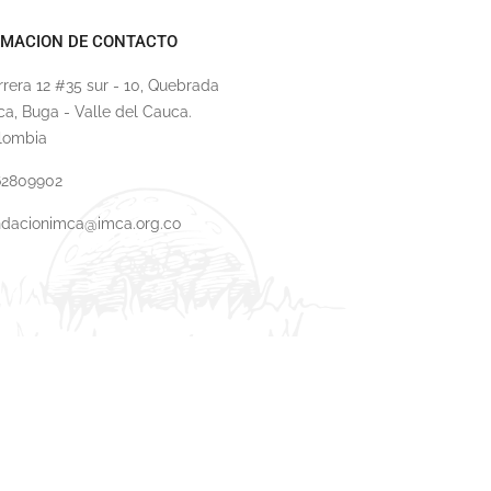
RMACION DE CONTACTO
rrera 12 #35 sur - 10, Quebrada
ca, Buga - Valle del Cauca.
lombia
62809902
ndacionimca@imca.org.co