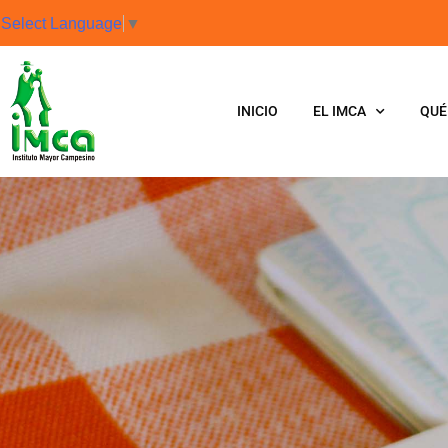
Select Language
▼
INICIO
EL IMCA
QUÉ