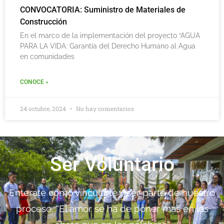
CONVOCATORIA: Suministro de Materiales de
Construcción
En el marco de la implementación del proyecto “AGUA
PARA LA VIDA: Garantía del Derecho Humano al Agua
en comunidades
CONOCE »
24 octubre, 2024
No hay comentarios
Ser Voluntario
Enterate como vincularte y ser parte de nuestro
proceso. “El amor se ha de poner más en las