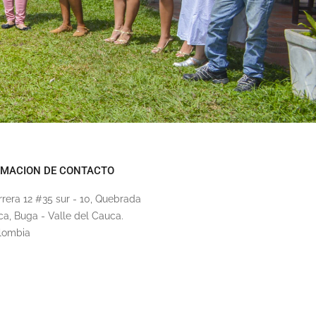
RMACION DE CONTACTO
rrera 12 #35 sur - 10, Quebrada
ca, Buga - Valle del Cauca.
lombia
62809902
ndacionimca@imca.org.co