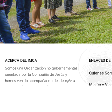
ACERCA DEL IMCA
ENLACES DE 
Somos una Organización no gubernamental
Quienes So
orientada por la Compañía de Jesús y
hemos venido acompañando desde 1962 a
Misión y Vis
las comunidades campesinas más
necesitadas del centro del Valle del Cauca,
Noticias
Colombia.
Apoyanos