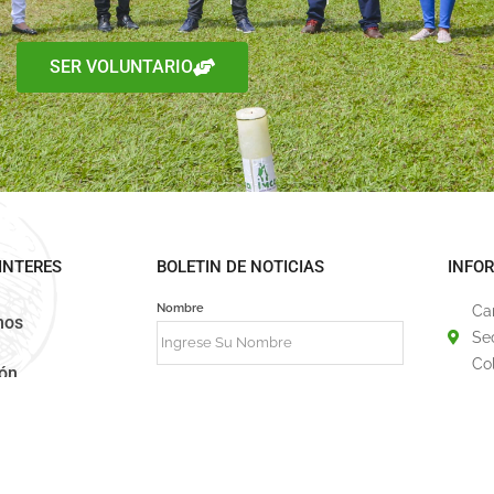
SER VOLUNTARIO
INTERES
BOLETIN DE NOTICIAS
INFO
Nombre
Ca
mos
Se
Co
ión
Correo
31
fu
Registrarse