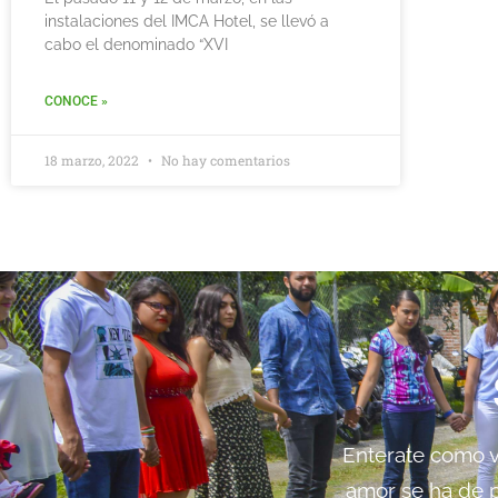
instalaciones del IMCA Hotel, se llevó a
cabo el denominado “XVI
CONOCE »
18 marzo, 2022
No hay comentarios
Enterate como vi
amor se ha de p