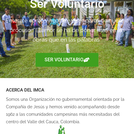
Ser Voluntario
Enterate como vincularte y ser parte de nuestro
proceso. “El amor se ha de poner más en las
obras que en las palabras”
SER VOLUNTARIO
ACERCA DEL IMCA
Somos una Organización no gubernamental orientada por la
Compañía de Jesús y hemos venido acompañando desde
1962 a las comunidades campesinas más necesitadas del
centro del Valle del Cauca, Colombia.